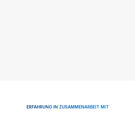
+230.000
Aufrufe in 39 Tagen
Trauerhilfe Göck betreut mehrere 
Standorte in Deutschland, darunter 
Speyer.
Termin buchen
ERFAHRUNG IN ZUSAMMENARBEIT MIT
Termin buchen