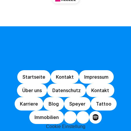
Von
Idee
zur
Umsetzung,
wir
sind
schneller
als
die
Polizei
erlaubt!
Startseite
Kontakt
Impressum
Startseite
Kontakt
Impressum
Über uns
Datenschutz
Kontakt
Über uns
Datenschutz
Kontakt
Karriere
Blog
Speyer
Tattoo
Karriere
Blog
Speyer
Tattoo
Immobilien
Immobilien
Cookie Einstellung