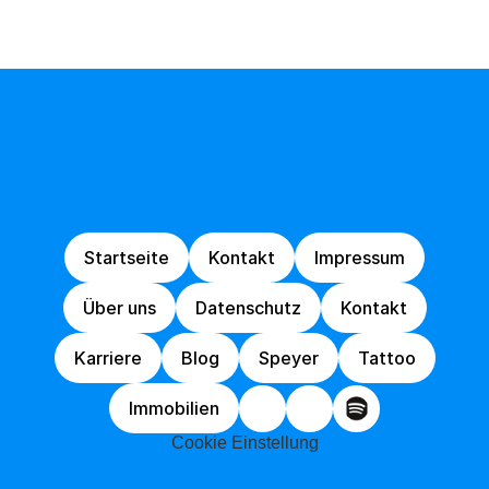
Von
Idee
zur
Umsetzung,
wir
sind
schneller
als
die
Polizei
erlaubt!
Startseite
Kontakt
Impressum
Startseite
Kontakt
Impressum
Über uns
Datenschutz
Kontakt
Über uns
Datenschutz
Kontakt
Karriere
Blog
Speyer
Tattoo
Karriere
Blog
Speyer
Tattoo
Immobilien
Immobilien
Cookie Einstellung