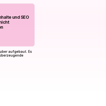
nhalte und SEO 
nicht 
en
uber aufgebaut. Es 
 überzeugende 