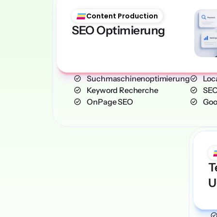
Content Production
SEO Optimierung
    Suchmaschinenoptimierung
    L
    Keyword Recherche
    
    OnPage SEO
    
T
U