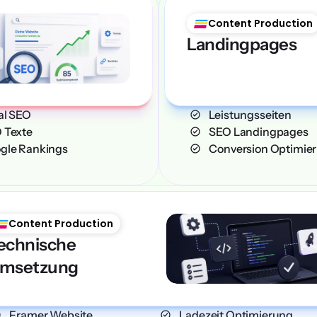
Content Production
Landingpages
ocal SEO
    Leistungsseiten
SEO Texte
    SEO Landingpages
Google Rankings
    Conversion Optimi
Content Production
echnische 
msetzung
    Framer Website
    Ladezeit Optimierung