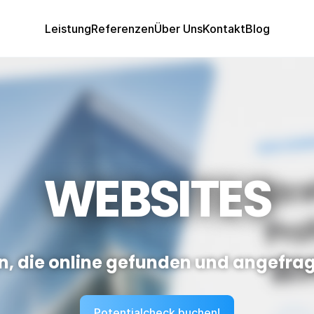
Leistung
Referenzen
Über Uns
Kontakt
Blog
Leistung
Referenzen
Über Uns
Kontakt
Blog
WEBSITES
, die online gefunden und angefra
Potentialcheck buchen!