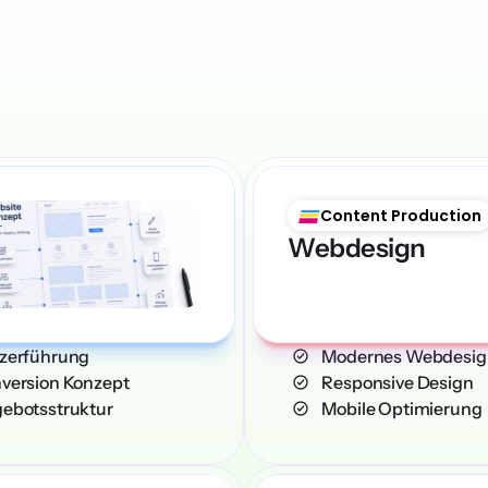
guten Webs
Content Production
Webdesign
Nutzerführung
    Modernes Webdesi
Conversion Konzept
    Responsive Design
Angebotsstruktur
    Mobile Optimierung