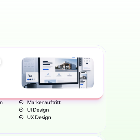
ites
gn
    Markenauftritt
    UI Design
    UX Design