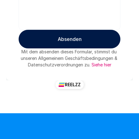
Absenden
Absenden
Mit dem absenden dieses Formular, stimmst du 
unseren Allgemeinem Geschäftsbedingungen & 
Datenschutzverordnungen zu. 
Siehe hier
REELZZ
Von
Idee
zur
Umsetzung,
wir
sind
schneller
als