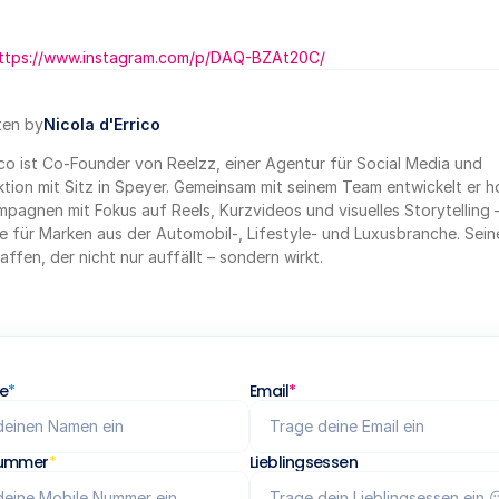
ttps://www.instagram.com/p/DAQ-BZAt20C/
ten by
Nicola d'Errico
ico ist Co-Founder von Reelzz, einer Agentur für Social Media und 
ion mit Sitz in Speyer. Gemeinsam mit seinem Team entwickelt er h
agnen mit Fokus auf Reels, Kurzvideos und visuelles Storytelling –
 für Marken aus der Automobil-, Lifestyle- und Luxusbranche. Seine
ffen, der nicht nur auffällt – sondern wirkt.
e
*
Email
*
nummer
*
Lieblingsessen