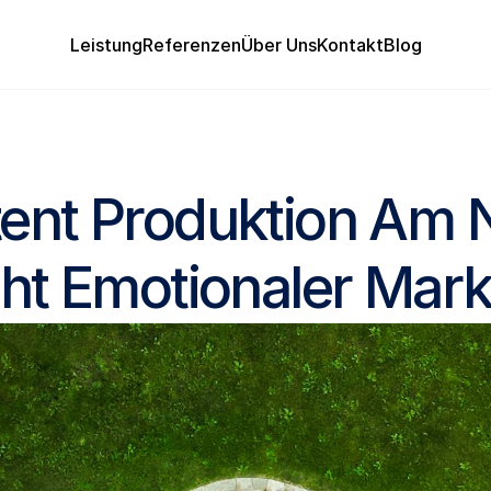
Leistung
Referenzen
Über Uns
Kontakt
Blog
Leistung
Referenzen
Über Uns
Kontakt
Blog
02.01.2025
tent Produktion Am 
eht Emotionaler Mar