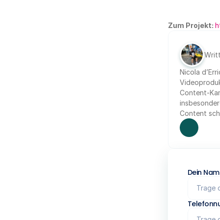
Zum Projekt: 
h
Writ
Nicola d’Err
Videoprodukt
Content-Kamp
insbesondere
Content scha
Dein Nam
Telefon