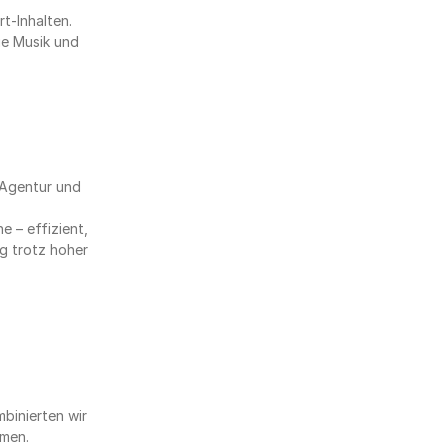
t-Inhalten.
e Musik und 
Agentur und 
 – effizient, 
g trotz hoher 
binierten wir 
rmen.