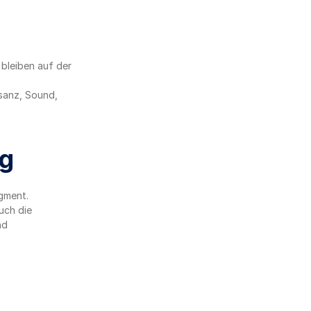
bleiben auf der 
asanz, Sound, 
ng
gment.
ch die 
d 