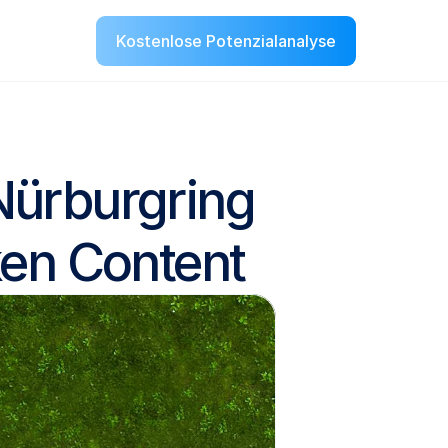
Kostenlose Potenzialanalyse
Kostenlose Potenzialanalyse
Nürburgring 
ken Content