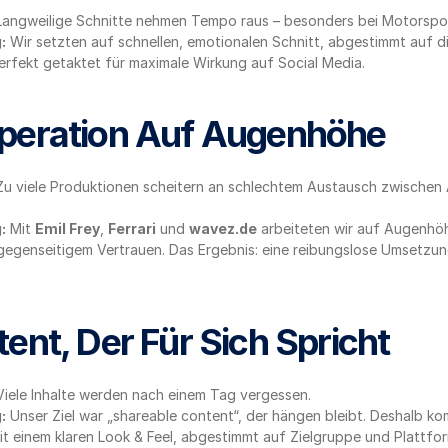
Langweilige Schnitte nehmen Tempo raus – besonders bei Motorspor
:
 Wir setzten auf schnellen, emotionalen Schnitt, abgestimmt auf di
rfekt getaktet für maximale Wirkung auf Social Media.
peration Auf Augenhöhe
Zu viele Produktionen scheitern an schlechtem Austausch zwischen 
:
 Mit 
Emil Frey
, 
Ferrari
 und 
wavez.de
 arbeiteten wir auf Augenhöhe
 gegenseitigem Vertrauen. Das Ergebnis: eine reibungslose Umsetzun
ent, Der Für Sich Spricht
Viele Inhalte werden nach einem Tag vergessen.
:
 Unser Ziel war „shareable content“, der hängen bleibt. Deshalb kom
mit einem klaren Look & Feel, abgestimmt auf Zielgruppe und Plattfo